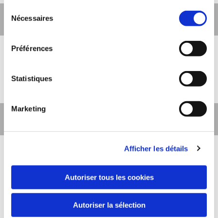
Sélection
Featured products 1
Nécessaires
du
consentement
Préférences
Featured Products
Statistiques
Marketing
Featured Products 2
Afficher les détails
Featured Products
Autoriser tous les cookies
Autoriser la sélection