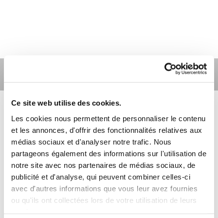
Product Catalog 2
Ce site web utilise des cookies.
Filter 1
Les cookies nous permettent de personnaliser le contenu
et les annonces, d'offrir des fonctionnalités relatives aux
médias sociaux et d'analyser notre trafic. Nous
Filter 2
partageons également des informations sur l'utilisation de
notre site avec nos partenaires de médias sociaux, de
publicité et d'analyse, qui peuvent combiner celles-ci
Filter 3
avec d'autres informations que vous leur avez fournies
ou qu'ils ont collectées lors de votre utilisation de leurs
services.